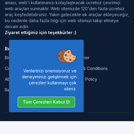
amacı, web'i kullanmanızı kolaylaştıracak ücretsiz çevrimiçi
web araçları sunmaktır. Web sitemizde 120'den fazla ücretsiz
araç keşfedebilirsiniz. Yakın gelecekte ek araçlar ekleyeceğiz,
bu nedenle daha fazla bilgi için web sitemizi takip etmeye
devam edin.
Ziyaret ettiğiniz için teşekkürler :)
Resources:
Legal:
Blog
Disclaimer
Contact
Terms & Conditions
Verilerinizi önemsiyoruz ve
deneyiminizi geliştirmek için
About us
Privacy Policy
çerezleri kullanmayı çok
isteriz.
Report Error
Tüm Çerezleri Kabul Et
Copyrights © 2026. All Rights Reserved by
Nano Web Tools
.