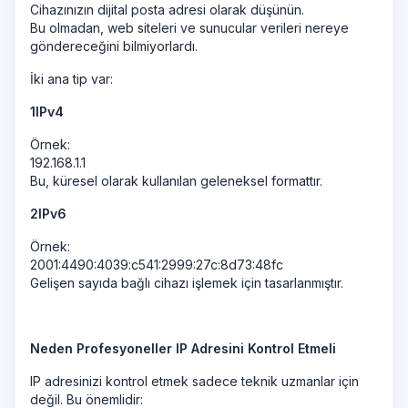
Cihazınızın dijital posta adresi olarak düşünün.
Bu olmadan, web siteleri ve sunucular verileri nereye
göndereceğini bilmiyorlardı.
İki ana tip var:
1️
IPv4
Örnek:
192.168.1.1
Bu, küresel olarak kullanılan geleneksel formattır.
2️
IPv6
Örnek:
2001:4490:4039:c541:2999:27c:8d73:48fc
Gelişen sayıda bağlı cihazı işlemek için tasarlanmıştır.
Neden Profesyoneller IP Adresini Kontrol Etmeli
IP adresinizi kontrol etmek sadece teknik uzmanlar için
değil. Bu önemlidir: