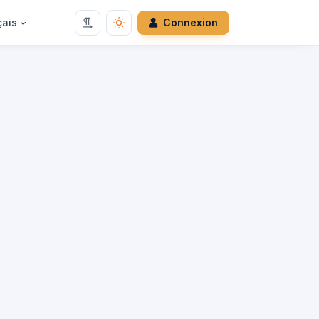
çais
Connexion