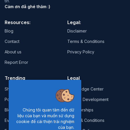
tin.
Cảm ơn đã ghé thăm :)
Resources:
Legal:
Blog
Disclaimer
Contact
Terms & Conditions
About us
Privacy Policy
Report Error
Trending
Legal
Shop
Knowledge Center
Portfolio
Custom Development
Blog
Sponsorships
Chúng tôi quan tâm đến dữ
liệu của bạn và muốn sử dụng
Events
Terms & Conditions
cookie để cải thiện trải nghiệm
của bạn.