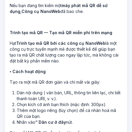
Nếu bạn đang tìm kiếm một
máy phát mã QR dễ sử
dụng
,
Công cụ NanoWeb
đã bao che.
Trình tạo mã QR — Tạo mã QR miễn phí trên mạng
Hạt
Trình tạo mã QR bởi các công cụ NanoWeb
là một
công cụ trực tuyến mạnh mẽ được thiết kế để giúp bạn
tạo ra mã QR chất lượng cao ngay lập tức, mà không cài
đặt bất kỳ phần mềm nào.
▪ Cách hoạt động
Tạo ra một mã QR đơn giản và chỉ mất vài giây:
Dán nội dung ( văn bản, URL, thông tin liên lạc, chi tiết
thanh toán URI, v. v.).
Chọn kích cỡ ảnh bạn thích (mặc định: 300px).
Thêm một logo riêng (tùy chọn) để cá nhân hoá mã
QR của bạn.
Nhấn vào
“ Dân cư ở đây
nút.