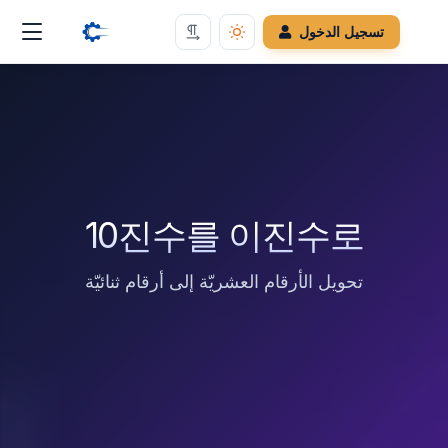
تسجيل الدخول
10진수를 이진수로
تحويل الأرقام العشريّة إلى أرقام ثنائيّة