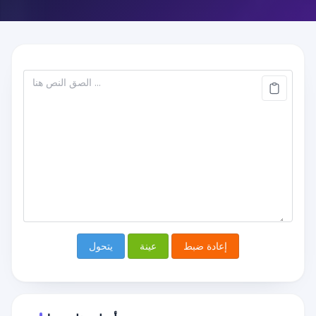
إعادة ضبط
عينة
يتحول