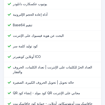
یوتیوب عکسکارت دانلودر
أداة إعادة الحجم الإلترونية
Base64 تنقیم
البحث عن هوية فيسبوك على الإنترنت
كود توليد كلمة سر
أونلاين كونفيرتر ICO
العداد الحرّ للكلمات على الإنترنت | تعداد الكلمات، الحروف
والفقار
حالة تحويل | تحويل الحروف الكبيرة، الصغيرة
QR كود مولد - إنشاء كود QR مجاني على الإنترنت
جافاسكريبت أوبفوسكاتور أونلاين - حماية كود جافاسكريبت