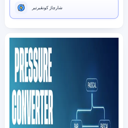
شارچاژ كونڤيرتير