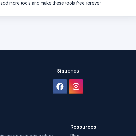
 add more tools and make these tools free forever.
Síguenos
Resources:
bjetivo de este sitio web es
Blog