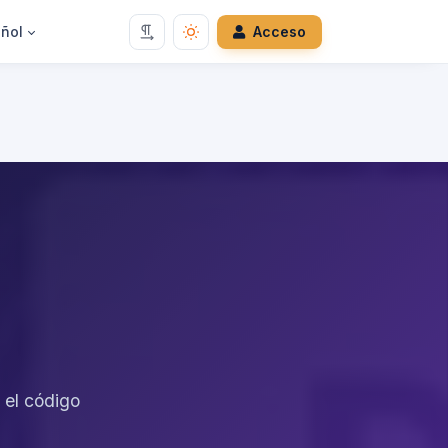
ñol
Acceso
 el código