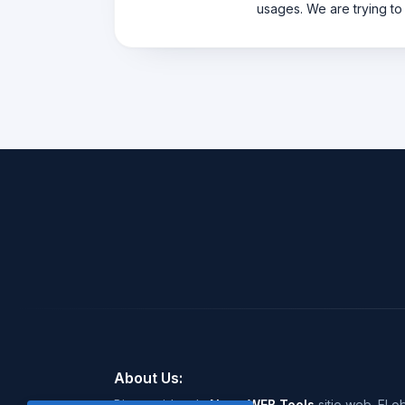
usages. We are trying to
About Us:
Bienvenido a la
Nano WEB Tools
sitio web. El o