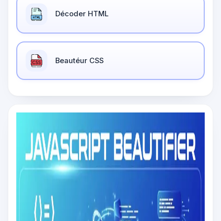
Décoder HTML
Beautéur CSS