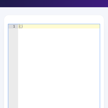
1
{
}