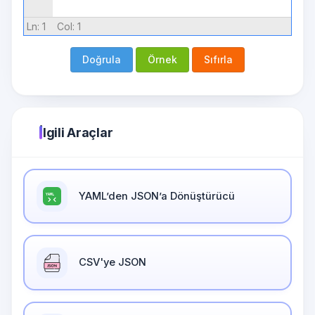
Ln:
1
Col:
1
Doğrula
Örnek
Sıfırla
İlgili Araçlar
YAML’den JSON’a Dönüştürücü
CSV'ye JSON