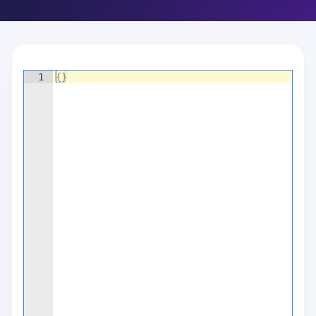
1
{
}