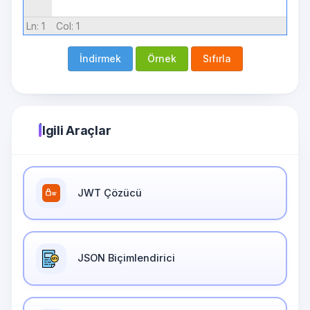
Ln:
1
Col:
1
İndirmek
Örnek
Sıfırla
İlgili Araçlar
JWT Çözücü
JSON Biçimlendirici