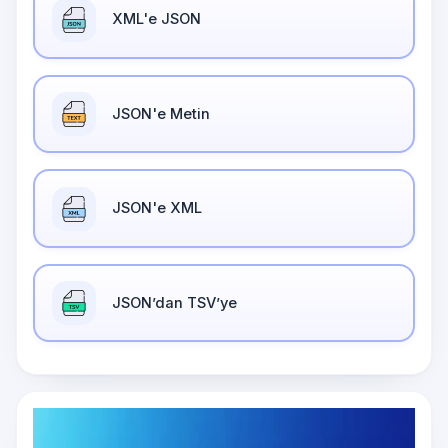
XML'e JSON
JSON'e Metin
JSON'e XML
JSON’dan TSV’ye