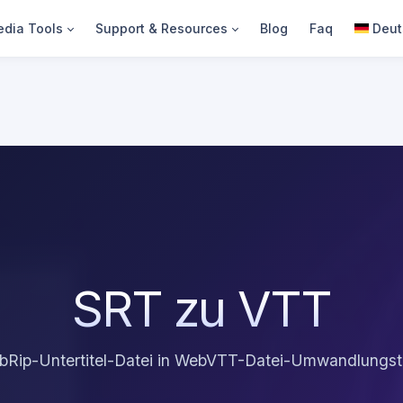
dia Tools
Support & Resources
Blog
Faq
Deut
SRT zu VTT
bRip-Untertitel-Datei in WebVTT-Datei-Umwandlungst