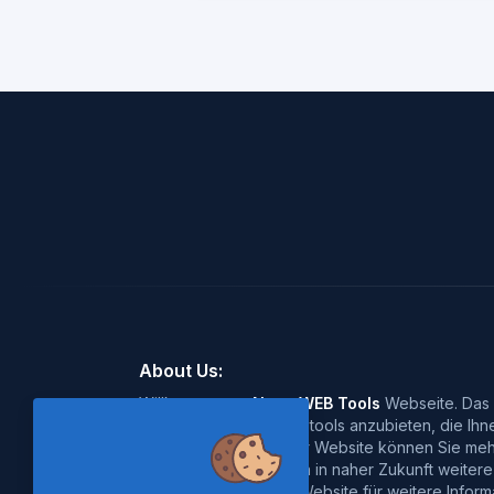
About Us:
Willkommen zu
Nano WEB Tools
Webseite. Das Z
kostenlose Online-Webtools anzubieten, die Ihn
erleichtern. Auf unserer Website können Sie meh
entdecken. Wir werden in naher Zukunft weitere
besuchen Sie unsere Website für weitere Inform