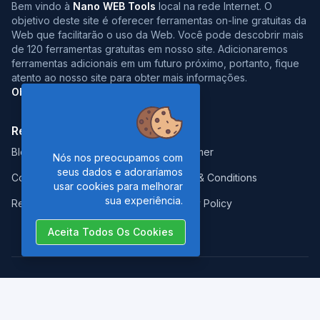
Bem vindo à
Nano WEB Tools
local na rede Internet. O
objetivo deste site é oferecer ferramentas on-line gratuitas da
Web que facilitarão o uso da Web. Você pode descobrir mais
de 120 ferramentas gratuitas em nosso site. Adicionaremos
ferramentas adicionais em um futuro próximo, portanto, fique
atento ao nosso site para obter mais informações.
Obrigado pela visita :)
Resources:
Legal:
Blog
Disclaimer
Nós nos preocupamos com
seus dados e adoraríamos
Contact
Terms & Conditions
usar cookies para melhorar
sua experiência.
Report Error
Privacy Policy
Aceita Todos Os Cookies
Copyrights © 2026. All Rights Reserved by
Nano Web Tools
.