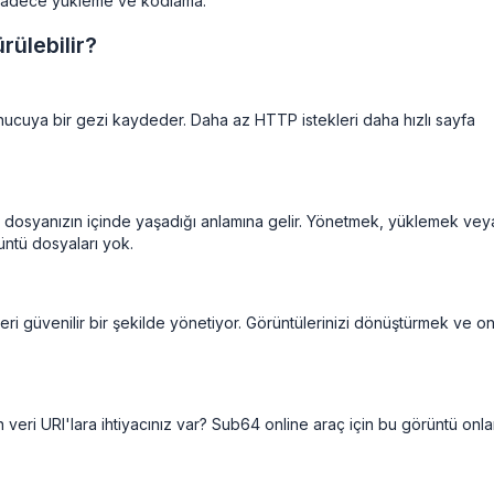
. Sadece yükleme ve kodlama.
ülebilir?
unucuya bir gezi kaydeder. Daha az HTTP istekleri daha hızlı sayfa
dosyanızın içinde yaşadığı anlamına gelir. Yönetmek, yüklemek vey
üntü dosyaları yok.
ri güvenilir bir şekilde yönetiyor. Görüntülerinizi dönüştürmek ve on
 veri URI'lara ihtiyacınız var? Sub64 online araç için bu görüntü onla