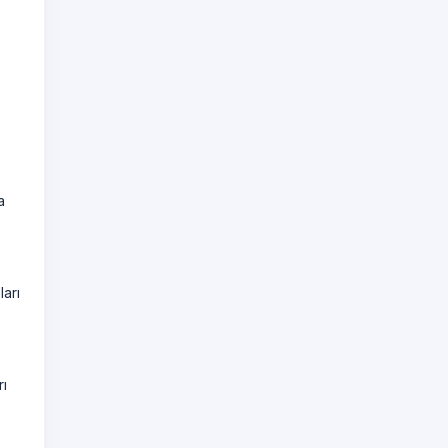
a
ları
rı