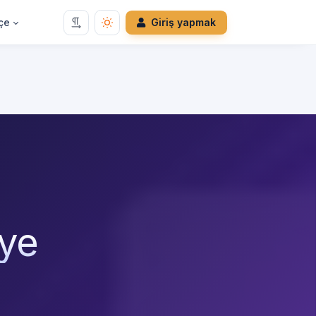
çe
Giriş yapmak
ye