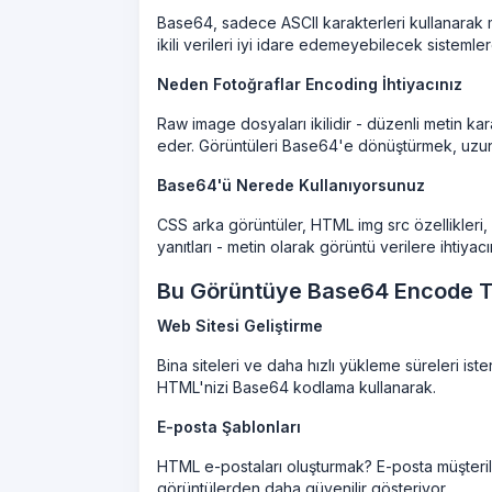
Base64, sadece ASCII karakterleri kullanarak met
ikili verileri iyi idare edemeyebilecek sistemler
Neden Fotoğraflar Encoding İhtiyacınız
Raw image dosyaları ikilidir - düzenli metin kar
eder. Görüntüleri Base64'e dönüştürmek, uzun
Base64'ü Nerede Kullanıyorsunuz
CSS arka görüntüler, HTML img src özellikleri,
yanıtları - metin olarak görüntü verilere ihtiyac
Bu Görüntüye Base64 Encode To
Web Sitesi Geliştirme
Bina siteleri ve daha hızlı yükleme süreleri i
HTML'nizi Base64 kodlama kullanarak.
E-posta Şablonları
HTML e-postaları oluşturmak? E-posta müşteril
görüntülerden daha güvenilir gösteriyor.