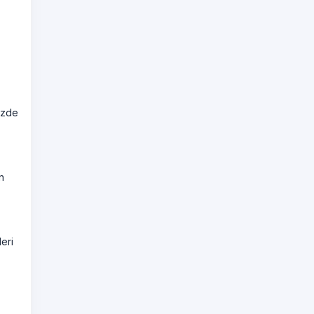
izde
n
eri