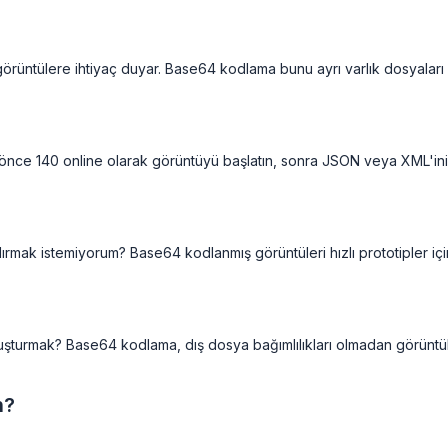
üntülere ihtiyaç duyar. Base64 kodlama bunu ayrı varlık dosyaları
İlk önce 140 online olarak görüntüyü başlatın, sonra JSON veya XML'in
rmak istemiyorum? Base64 kodlanmış görüntüleri hızlı prototipler içi
şturmak? Base64 kodlama, dış dosya bağımlılıkları olmadan görüntül
n?