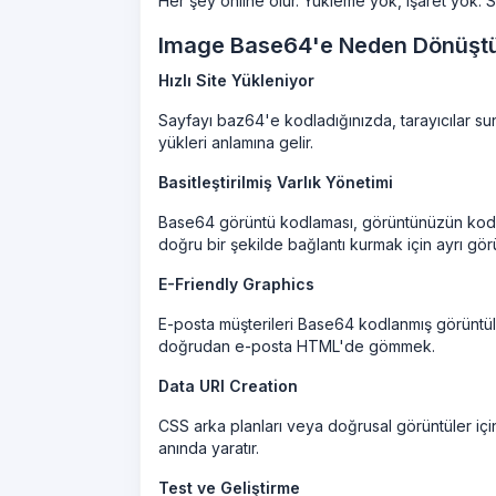
Her şey online olur. Yükleme yok, işaret yok
Image Base64'e Neden Dönüştür
Hızlı Site Yükleniyor
Sayfayı baz64'e kodladığınızda, tarayıcılar s
yükleri anlamına gelir.
Basitleştirilmiş Varlık Yönetimi
Base64 görüntü kodlaması, görüntünüzün kod 
doğru bir şekilde bağlantı kurmak için ayrı gör
E-Friendly Graphics
E-posta müşterileri Base64 kodlanmış görüntüle
doğrudan e-posta HTML'de gömmek.
Data URI Creation
CSS arka planları veya doğrusal görüntüler için
anında yaratır.
Test ve Geliştirme