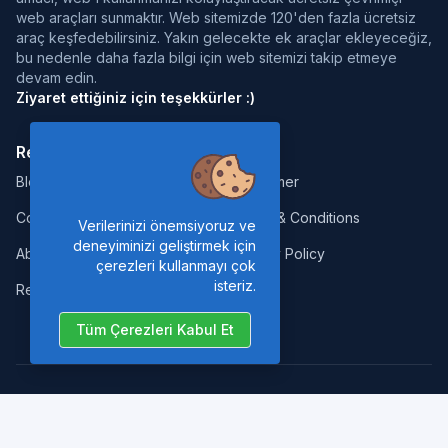
web araçları sunmaktır. Web sitemizde 120'den fazla ücretsiz
araç keşfedebilirsiniz. Yakın gelecekte ek araçlar ekleyeceğiz,
bu nedenle daha fazla bilgi için web sitemizi takip etmeye
devam edin.
Ziyaret ettiğiniz için teşekkürler :)
Resources:
Legal:
Blog
Disclaimer
Contact
Terms & Conditions
Verilerinizi önemsiyoruz ve
deneyiminizi geliştirmek için
About us
Privacy Policy
çerezleri kullanmayı çok
isteriz.
Report Error
Tüm Çerezleri Kabul Et
Copyrights © 2026. All Rights Reserved by
Nano Web Tools
.