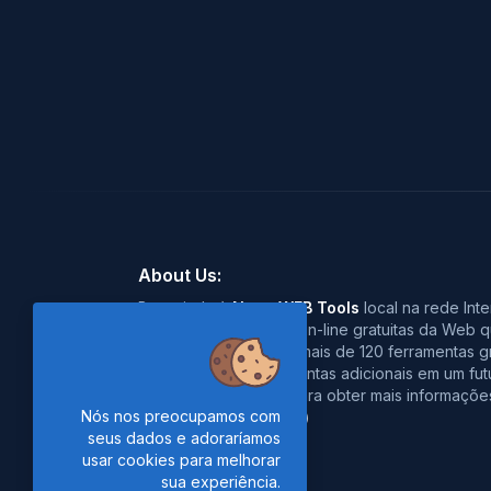
About Us:
Bem vindo à
Nano WEB Tools
local na rede Inte
oferecer ferramentas on-line gratuitas da Web q
Você pode descobrir mais de 120 ferramentas gra
Adicionaremos ferramentas adicionais em um futu
atento ao nosso site para obter mais informaçõe
Nós nos preocupamos com
Obrigado pela visita :)
seus dados e adoraríamos
usar cookies para melhorar
sua experiência.