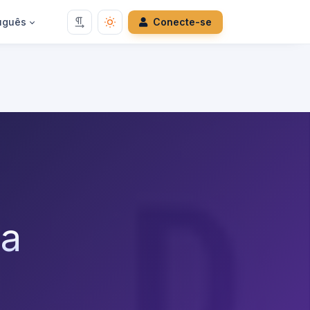
uguês
Conecte-se
da