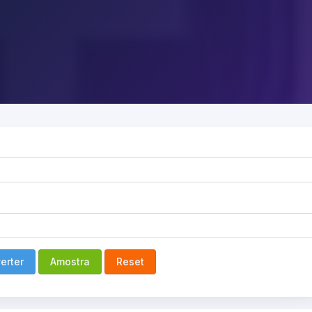
erter
Amostra
Reset