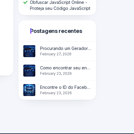
Obfuscar JavaScript Online -
Proteja seu Código JavaScript
Postagens recentes
Procurando um Gerador de Código QR Confiável?
February 27, 2026
Como encontrar seu endereço IP online instantaneamente?
February 23, 2026
Encontre o ID do Facebook Online | Obtenha instantaneamente o ID do perfil, página e grupo
February 23, 2026