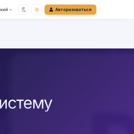
ский
Авторизоваться
систему
я