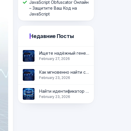
JavaScript Оbfuscator Онлайн
– Защитите Ваш Код на
JavaScript
Недавние Посты
Ищете надёжный генератор QR-кодов?
February 27, 2026
Как мгновенно найти свой IP-адрес онлайн?
February 23, 2026
Найти идентификатор Facebook в Интернете | Получить идентификатор профиля, страницы и группы мгновенно
February 23, 2026