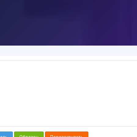
ать
Образец
Перезагрузить