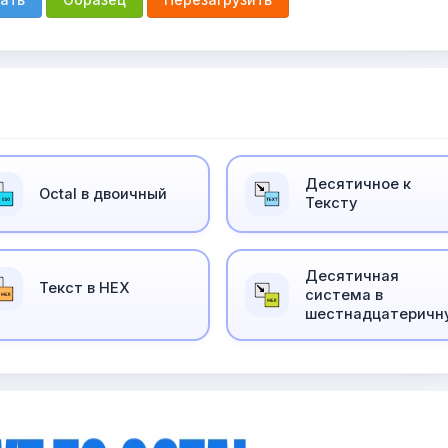
Десятичное к
Оctal в двоичный
Тексту
Десятичная
Текст в HEX
система в
шестнадцатеричн