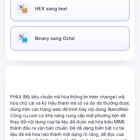
HEX sang text
Binary sang Octal
PHILII (Mỹ tiêu chuẩn mã hóa thông tin Inter change) mã
hóa chữ cái và ký hiệu thành mã số và do đó thường được
dùng trên các trang web để trình bày nội dung. NanoWeb
Công cụ.com có khả năng cung cấp một phương tiện để
thay đổi nội dung của tài liệu đã được mã hóa kiểu MIME
thành đầu ra văn bản chuẩn. Để dễ dàng biến bất cứ tài
liệu đã mã hóa nào thành một dạng rõ ràng, dễ đọc của