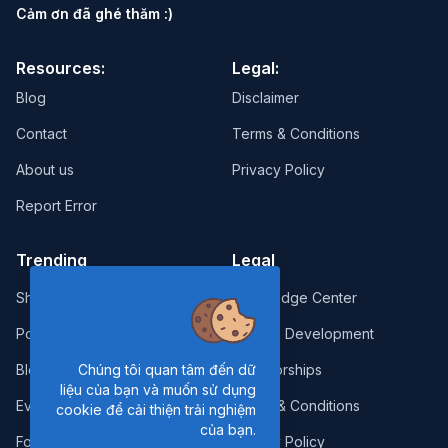
Cảm ơn đã ghé thăm :)
Resources:
Legal:
Blog
Disclaimer
Contact
Terms & Conditions
About us
Privacy Policy
Report Error
Trending
Legal
Shop
Knowledge Center
Portfolio
Custom Development
Blog
Sponsorships
Chúng tôi quan tâm đến dữ
liệu của bạn và muốn sử dụng
Events
Terms & Conditions
cookie để cải thiện trải nghiệm
của bạn.
Forums
Privacy Policy