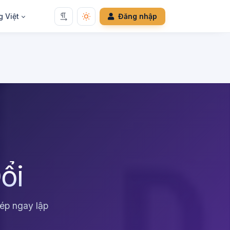
g Việt
Đăng nhập
ổi
ép ngay lập