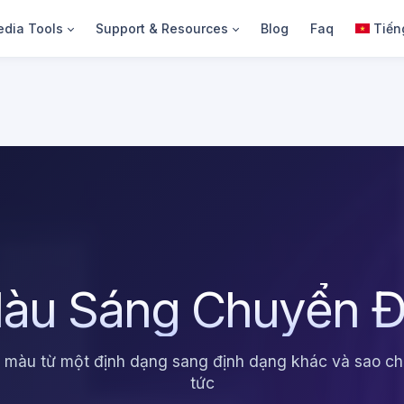
dia Tools
Support & Resources
Blog
Faq
Tiến
àu Sáng Chuyển Đ
 màu từ một định dạng sang định dạng khác và sao ch
tức