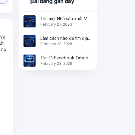
Bài đăng gần đây
Tìm một Nhà sản xuất Mã QR đáng tin cậy?
February 27, 2026
MYK,
Làm cách nào để tìm địa chỉ IP của bạn trực tuyến ngay lập tức?
ất
February 23, 2026
g nó
Tìm ID Facebook Online | Lấy thông tin cá nhân, trang và nhóm ngay lập tức
February 23, 2026