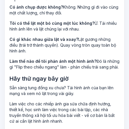
Có ảnh chụp được không?
Không. Những gì đi vào cùng
một chất lượng, chỉ thay đổi.
Tôi có thể lật một bó cùng một lúc không?
Ừ. Tải nhiều
hình ảnh lên và lật chúng lại với nhau.
Có gì khác nhau giữa lật và xoay?
Lật gương những
điều (trái trở thành quyền). Quay vòng tròn quay toàn bộ
hình ảnh.
Làm thế nào để tôi phản ánh một hình ảnh?
Đó là những
gì "Flip theo chiều ngang" làm - phản chiếu trái sang phải.
Hãy thử ngay bây giờ
Sẵn sàng tung đồng xu chưa? Tải hình ảnh của bạn lên
mạng và xem nó lật trong vài giây.
Làm việc cho các nhiếp ảnh gia sửa chữa định hướng,
thiết kế, học sinh làm việc trong các bài tập, các nhà
truyền thông xã hội tối ưu hóa bài viết - về cơ bản là bất
cứ ai cần lật hình ảnh nhanh.