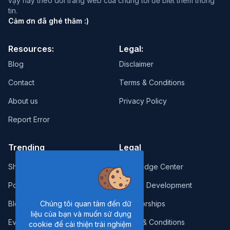
vậy hãy theo dõi trang web của chúng tôi để biết thêm thông
tin.
Cảm ơn đã ghé thăm :)
Resources:
Legal:
Blog
Disclaimer
Contact
Terms & Conditions
About us
Privacy Policy
Report Error
Trending
Legal
Shop
Knowledge Center
Portfolio
Custom Development
Blog
Sponsorships
Chúng tôi quan tâm đến dữ
liệu của bạn và muốn sử dụng
Events
Terms & Conditions
cookie để cải thiện trải nghiệm